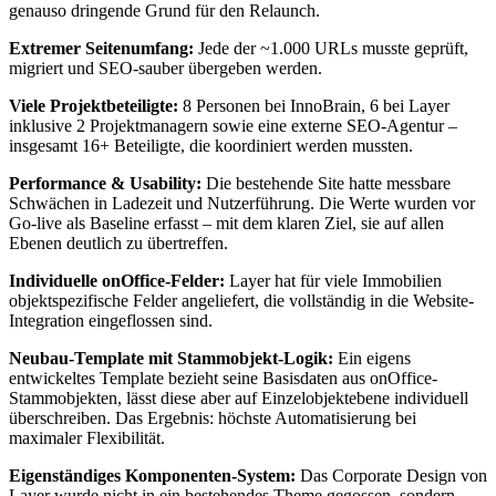
genauso dringende Grund für den Relaunch.
Extremer Seitenumfang:
Jede der ~1.000 URLs musste geprüft,
migriert und SEO-sauber übergeben werden.
Viele Projektbeteiligte:
8 Personen bei InnoBrain, 6 bei Layer
inklusive 2 Projektmanagern sowie eine externe SEO-Agentur –
insgesamt 16+ Beteiligte, die koordiniert werden mussten.
Performance & Usability:
Die bestehende Site hatte messbare
Schwächen in Ladezeit und Nutzerführung. Die Werte wurden vor
Go-live als Baseline erfasst – mit dem klaren Ziel, sie auf allen
Ebenen deutlich zu übertreffen.
Individuelle onOffice-Felder:
Layer hat für viele Immobilien
objektspezifische Felder angeliefert, die vollständig in die Website-
Integration eingeflossen sind.
Neubau-Template mit Stammobjekt-Logik:
Ein eigens
entwickeltes Template bezieht seine Basisdaten aus onOffice-
Stammobjekten, lässt diese aber auf Einzelobjektebene individuell
überschreiben. Das Ergebnis: höchste Automatisierung bei
maximaler Flexibilität.
Eigenständiges Komponenten-System:
Das Corporate Design von
Layer wurde nicht in ein bestehendes Theme gegossen, sondern