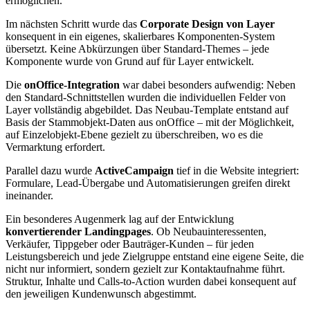
ermöglichen.
Im nächsten Schritt wurde das
Corporate Design von Layer
konsequent in ein eigenes, skalierbares Komponenten-System
übersetzt. Keine Abkürzungen über Standard-Themes – jede
Komponente wurde von Grund auf für Layer entwickelt.
Die
onOffice-Integration
war dabei besonders aufwendig: Neben
den Standard-Schnittstellen wurden die individuellen Felder von
Layer vollständig abgebildet. Das Neubau-Template entstand auf
Basis der Stammobjekt-Daten aus onOffice – mit der Möglichkeit,
auf Einzelobjekt-Ebene gezielt zu überschreiben, wo es die
Vermarktung erfordert.
Parallel dazu wurde
ActiveCampaign
tief in die Website integriert:
Formulare, Lead-Übergabe und Automatisierungen greifen direkt
ineinander.
Ein besonderes Augenmerk lag auf der Entwicklung
konvertierender Landingpages
. Ob Neubauinteressenten,
Verkäufer, Tippgeber oder Bauträger-Kunden – für jeden
Leistungsbereich und jede Zielgruppe entstand eine eigene Seite, die
nicht nur informiert, sondern gezielt zur Kontaktaufnahme führt.
Struktur, Inhalte und Calls-to-Action wurden dabei konsequent auf
den jeweiligen Kundenwunsch abgestimmt.