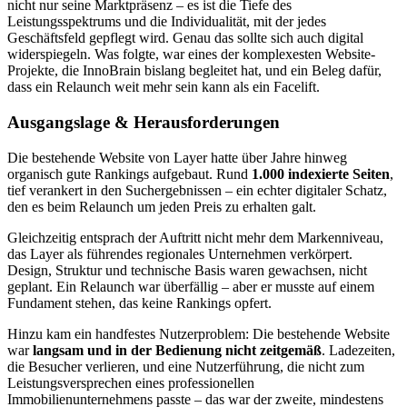
nicht nur seine Marktpräsenz – es ist die Tiefe des
Leistungsspektrums und die Individualität, mit der jedes
Geschäftsfeld gepflegt wird. Genau das sollte sich auch digital
widerspiegeln. Was folgte, war eines der komplexesten Website-
Projekte, die InnoBrain bislang begleitet hat, und ein Beleg dafür,
dass ein Relaunch weit mehr sein kann als ein Facelift.
Ausgangslage & Herausforderungen
Die bestehende Website von Layer hatte über Jahre hinweg
organisch gute Rankings aufgebaut. Rund
1.000 indexierte Seiten
,
tief verankert in den Suchergebnissen – ein echter digitaler Schatz,
den es beim Relaunch um jeden Preis zu erhalten galt.
Gleichzeitig entsprach der Auftritt nicht mehr dem Markenniveau,
das Layer als führendes regionales Unternehmen verkörpert.
Design, Struktur und technische Basis waren gewachsen, nicht
geplant. Ein Relaunch war überfällig – aber er musste auf einem
Fundament stehen, das keine Rankings opfert.
Hinzu kam ein handfestes Nutzerproblem: Die bestehende Website
war
langsam und in der Bedienung nicht zeitgemäß
. Ladezeiten,
die Besucher verlieren, und eine Nutzerführung, die nicht zum
Leistungsversprechen eines professionellen
Immobilienunternehmens passte – das war der zweite, mindestens