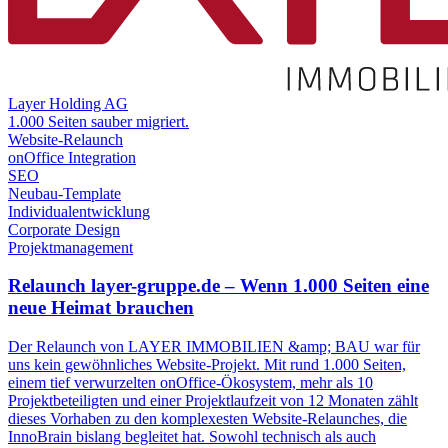
Layer Holding AG
1.000 Seiten sauber migriert.
Website-Relaunch
onOffice Integration
SEO
Neubau-Template
Individualentwicklung
Corporate Design
Projektmanagement
Relaunch layer-gruppe.de – Wenn 1.000 Seiten eine
neue Heimat brauchen
Der Relaunch von LAYER IMMOBILIEN &amp; BAU war für
uns kein gewöhnliches Website-Projekt. Mit rund 1.000 Seiten,
einem tief verwurzelten onOffice-Ökosystem, mehr als 10
Projektbeteiligten und einer Projektlaufzeit von 12 Monaten zählt
dieses Vorhaben zu den komplexesten Website-Relaunches, die
InnoBrain bislang begleitet hat. Sowohl technisch als auch