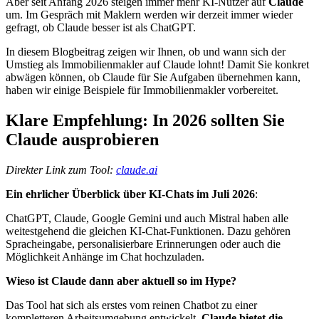
Aber seit Anfang 2026 steigen immer mehr KI-Nutzer auf
Claude
um. Im Gespräch mit Maklern werden wir derzeit immer wieder
gefragt, ob Claude besser ist als ChatGPT.
In diesem Blogbeitrag zeigen wir Ihnen, ob und wann sich der
Umstieg als Immobilienmakler auf Claude lohnt! Damit Sie konkret
abwägen können, ob Claude für Sie Aufgaben übernehmen kann,
haben wir einige Beispiele für Immobilienmakler vorbereitet.
Klare Empfehlung: In 2026 sollten Sie
Claude ausprobieren
Direkter Link zum Tool:
claude.ai
Ein ehrlicher Überblick über KI-Chats im Juli 2026
:
ChatGPT, Claude, Google Gemini und auch Mistral haben alle
weitestgehend die gleichen KI-Chat-Funktionen. Dazu gehören
Spracheingabe, personalisierbare Erinnerungen oder auch die
Möglichkeit Anhänge im Chat hochzuladen.
Wieso ist Claude dann aber aktuell so im Hype?
Das Tool hat sich als erstes vom reinen Chatbot zu einer
kompletteren Arbeitsumgebung entwickelt.
Claude bietet die