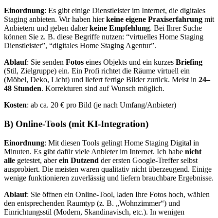
Einordnung
: Es gibt einige Dienstleister im Internet, die digitales
Staging anbieten. Wir haben hier
keine eigene Praxiserfahrung
mit
Anbietern und geben daher
keine Empfehlung
. Bei Ihrer Suche
können Sie z. B. diese Begriffe nutzen: “virtuelles Home Staging
Dienstleister”, “digitales Home Staging Agentur”.
Ablauf
: Sie senden
Fotos
eines Objekts und ein kurzes
Briefing
(Stil, Zielgruppe) ein. Ein Profi richtet die Räume virtuell ein
(Möbel, Deko, Licht) und liefert fertige Bilder zurück. Meist in
24–
48 Stunden
. Korrekturen sind auf Wunsch möglich.
Kosten
: ab ca. 20 € pro Bild (je nach Umfang/Anbieter)
B) Online-Tools (mit KI-Integration)
Einordnung
: Mit diesen Tools gelingt Home Staging Digital in
Minuten. Es gibt dafür viele Anbieter im Internet. Ich habe
nicht
alle
getestet, aber
ein Dutzend
der ersten Google-Treffer selbst
ausprobiert. Die meisten waren qualitativ nicht überzeugend. Einige
wenige funktionieren zuverlässig und liefern brauchbare Ergebnisse.
Ablauf
: Sie öffnen ein Online-Tool, laden Ihre Fotos hoch, wählen
den entsprechenden Raumtyp (z. B. „Wohnzimmer“) und
Einrichtungsstil (Modern, Skandinavisch, etc.). In wenigen